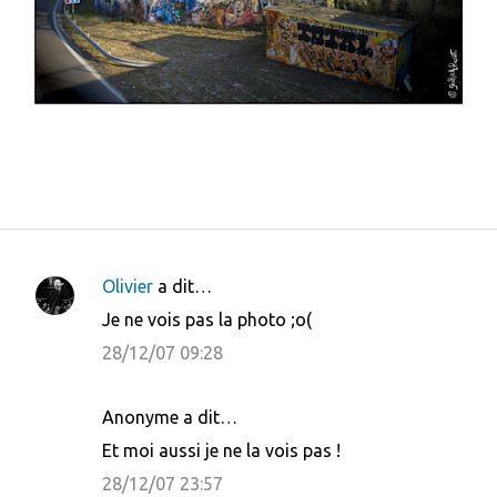
Olivier
a dit…
C
Je ne vois pas la photo ;o(
o
28/12/07 09:28
m
m
Anonyme a dit…
e
Et moi aussi je ne la vois pas !
n
28/12/07 23:57
t