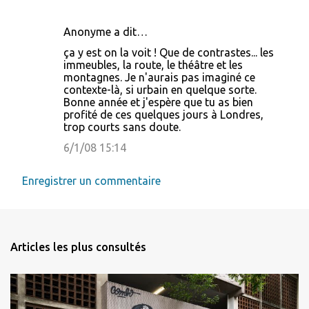
a
i
Anonyme a dit…
r
ça y est on la voit ! Que de contrastes... les
immeubles, la route, le théâtre et les
e
montagnes. Je n'aurais pas imaginé ce
s
contexte-là, si urbain en quelque sorte.
Bonne année et j'espère que tu as bien
profité de ces quelques jours à Londres,
trop courts sans doute.
6/1/08 15:14
Enregistrer un commentaire
Articles les plus consultés