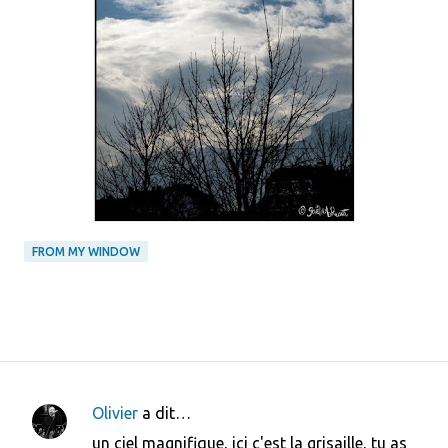
FROM MY WINDOW
Olivier
a dit…
C
un ciel magnifique, ici c'est la grisaille, tu as