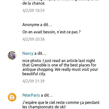
o
de la chance.
m
4/2/09 18:59
m
e
Anonyme a dit…
n
On en avait besoin, n'est-ce pas ?
t
4/2/09 20:38
a
i
Nancy
a dit…
r
nice photo. I just read an article last night
e
that Grenoble is one of the best places for
s
antique shopping. We really must visit your
beautiful city.
4/2/09 21:39
PeterParis
a dit…
J'espère que le ciel reste comme ça pendant
les championnats de ski!